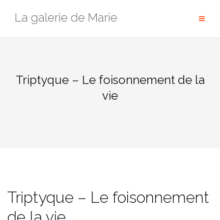
Passer
La galerie de Marie
au
contenu
Triptyque – Le foisonnement de la
vie
Triptyque – Le foisonnement
de la vie